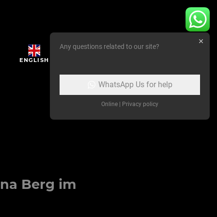
Any questions related to our site?
ENGLISH
WhatsApp Us for help
Online | Privacy policy
ina Berg
im