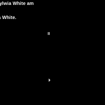
ylwia White
am
a White.