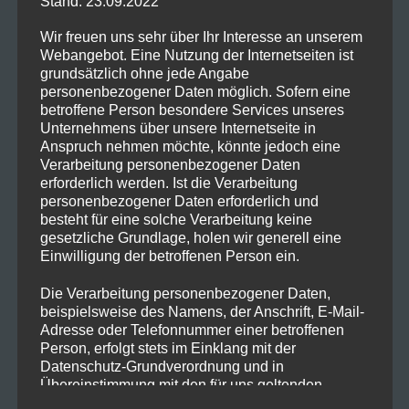
Stand: 23.09.2022
Wir freuen uns sehr über Ihr Interesse an unserem
Webangebot. Eine Nutzung der Internetseiten ist
Kommende
grundsätzlich ohne jede Angabe
personenbezogener Daten möglich. Sofern eine
Veranstaltungen
betroffene Person besondere Services unseres
Unternehmens über unsere Internetseite in
Anspruch nehmen möchte, könnte jedoch eine
<li>Keine Veranstaltungen mit diesem
Verarbeitung personenbezogener Daten
Schlagwort</li>
erforderlich werden. Ist die Verarbeitung
personenbezogener Daten erforderlich und
besteht für eine solche Verarbeitung keine
gesetzliche Grundlage, holen wir generell eine
Einwilligung der betroffenen Person ein.
Newsletter Anmeldung
Die Verarbeitung personenbezogener Daten,
beispielsweise des Namens, der Anschrift, E-Mail-
Adresse oder Telefonnummer einer betroffenen
Person, erfolgt stets im Einklang mit der
Datenschutz-Grundverordnung und in
Übereinstimmung mit den für uns geltenden
ABOUT
landesspezifischen Datenschutzbestimmungen.