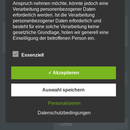
Anspruch nehmen möchte, könnte jedoch eine
ABOUT
Verarbeitung personenbezogener Daten
erforderlich werden. Ist die Verarbeitung
Über uns
personenbezogener Daten erforderlich und
besteht für eine solche Verarbeitung keine
gesetzliche Grundlage, holen wir generell eine
ONLINE
Einwilligung der betroffenen Person ein.
Die Verarbeitung personenbezogener Daten,
WhatsApp
Essenziell
beispielsweise des Namens, der Anschrift, E-Mail-
Adresse oder Telefonnummer einer betroffenen
Sende uns eine Email
Person, erfolgt stets im Einklang mit der
FAQ
✓ Akzeptieren
Datenschutz-Grundverordnung und in
Übereinstimmung mit den für uns geltenden
landesspezifischen Datenschutzbestimmungen.
Auswahl speichern
Mittels dieser Datenschutzerklärung möchte unser
KONTAKT
Unternehmen die Öffentlichkeit über Art, Umfang
und Zweck der von uns erhobenen, genutzten und
Personalisieren
Kontakt
verarbeiteten personenbezogenen Daten
Datenschutzbedingungen
informieren. Ferner werden betroffene Personen
Impressum
mittels dieser Datenschutzerklärung über die ihnen
Twitter
zustehenden Rechte aufgeklärt.