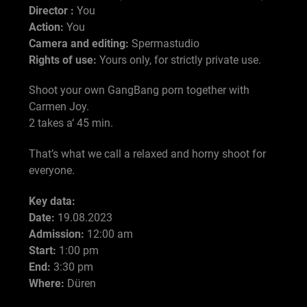
Director :
You
Action:
You
Camera and editing:
Spermastudio
Rights of use:
Yours only, for strictly private use.
Shoot your own GangBang porn together with
Carmen Joy.
2 takes a‘ 45 min.
That’s what we call a relaxed and horny shoot for
everyone.
Key data:
Date:
19.08.2023
Admission:
12:00 am
Start:
1:00 pm
End:
3:30 pm
Where:
Düren