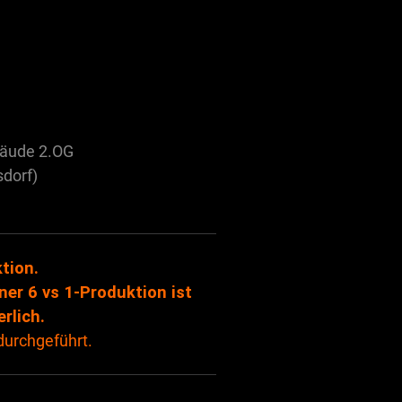
ebäude 2.OG
dorf)
tion.
ner 6 vs 1-Produktion ist
rlich.
 durchgeführt.