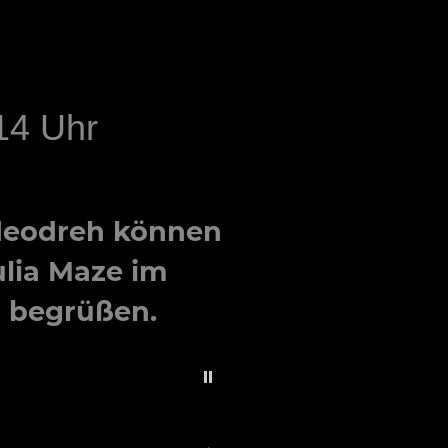
14 Uhr
eodreh können
ulia Maze
im
 begrüßen.