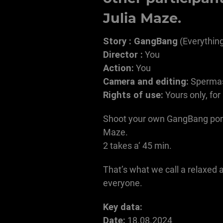
Julia Maze.
Story : GangBang
(Everything
Director :
You
Action:
You
Camera and editing:
Spermas
Rights of use:
Yours only, for 
Shoot your own GangBang porn
Maze.
2 takes a‘ 45 min.
That’s what we call a relaxed 
everyone.
Key data:
Date:
18.08.2024