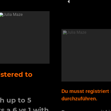
stered to
Du musst registrier
durchzuführen.
h up to 5
s a 6 vs 1 with