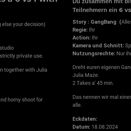
Du zusammen mit bis
6 vs
Teilnehmern ein
Story : GangBang (
Alle
 else your decision)
Regie:
Ihr
Action:
Ihr
Kamera und Schnitt:
Sp
tudio
Nutzungsrechte:
Nur ih
strictly private use.
Dreht euren eigenen Ga
 together with Julia
Julia Maze.
2 Takes a‘ 45 min.
Das nennen wir mal einen
and horny shoot for
alle.
Eckdaten:
Datum:
18.08.2024