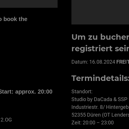
o book the
Um zu buche
registriert sei
Datum: 16.08.2024
FREI
Termindetails
Start: approx. 20:00
Standort:
Studio by DaCada & SSP
Industriestr. 8/ Hinterg
52355 Düren (OT Lenders
e 2.OG
Zeit: 20:00 – 23:00
)