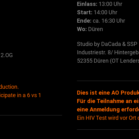
Einlass:
13:00 Uhr
Start:
14:00 Uhr
Ende:
ca. 16:30 Uhr
Wo:
Düren
Studio by DaCada & SSP
Industriestr. 8/ Hinterg
e 2.OG
52355 Düren (OT Lenders
)
duction.
Dies ist eine AO Produk
icipate in a 6 vs 1
Für die Teilnahme an ei
eine Anmeldung erforde
Ein HIV Test wird vor Ort