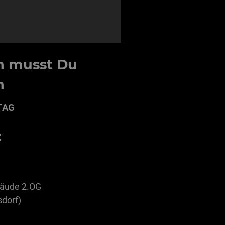
n musst Du
n
TAG
:
ebäude 2.OG
dorf)