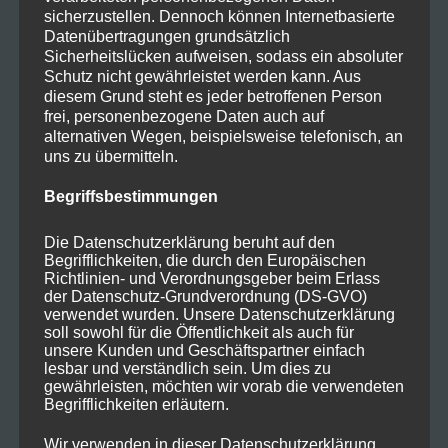
sicherzustellen. Dennoch können Internetbasierte
Spermastudio
Datenübertragungen grundsätzlich
Sicherheitslücken aufweisen, sodass ein absoluter
Schutz nicht gewährleistet werden kann. Aus
diesem Grund steht es jeder betroffenen Person
frei, personenbezogene Daten auch auf
alternativen Wegen, beispielsweise telefonisch, an
uns zu übermitteln.
Begriffsbestimmungen
Datum: 29.10.2022
SAMSTAG
Die Datenschutzerklärung beruht auf den
Begrifflichkeiten, die durch den Europäischen
Termindetails:
Richtlinien- und Verordnungsgeber beim Erlass
Standort: Düren
der Datenschutz-Grundverordnung (DS-GVO)
Zeit: Nachmittags Termin
verwendet wurden. Unsere Datenschutzerklärung
soll sowohl für die Öffentlichkeit als auch für
unsere Kunden und Geschäftspartner einfach
Dieser Inhalt ist Mitgliedern vorbehalten.
lesbar und verständlich sein. Um dies zu
gewährleisten, möchten wir vorab die verwendeten
Es entstehen keine weiteren Kosten.
Begrifflichkeiten erläutern.
Ist es deine erste Teilnahme werden Dir 99€ für 180
Wir verwenden in dieser Datenschutzerklärung