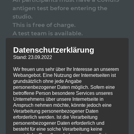
antigen test before entering the
studio.
This is free of charge.
A test team is available.
An officially recognised test
Datenschutzerklärung
certificate will be issued.
Stand: 23.09.2022
Overnight stay *Only
Wir freuen uns sehr über Ihr Interesse an unserem
Webangebot. Eine Nutzung der Internetseiten ist
fill in if it is required
grundsätzlich ohne jede Angabe
personenbezogener Daten möglich. Sofern eine
betroffene Person besondere Services unseres
by you.
Unternehmens über unsere Internetseite in
Anspruch nehmen möchte, könnte jedoch eine
Verarbeitung personenbezogener Daten
Dieser Inhalt ist Mitgliedern vorbehalten.
erforderlich werden. Ist die Verarbeitung
personenbezogener Daten erforderlich und
besteht für eine solche Verarbeitung keine