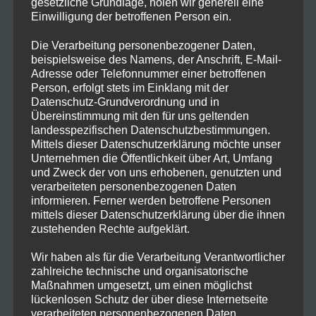
gesetzliche Grundlage, holen wir generell eine
Einwilligung der betroffenen Person ein.
Die Verarbeitung personenbezogener Daten,
beispielsweise des Namens, der Anschrift, E-Mail-
Adresse oder Telefonnummer einer betroffenen
Person, erfolgt stets im Einklang mit der
Datenschutz-Grundverordnung und in
Übereinstimmung mit den für uns geltenden
landesspezifischen Datenschutzbestimmungen.
Mittels dieser Datenschutzerklärung möchte unser
Read More
Unternehmen die Öffentlichkeit über Art, Umfang
und Zweck der von uns erhobenen, genutzten und
verarbeiteten personenbezogenen Daten
informieren. Ferner werden betroffene Personen
mittels dieser Datenschutzerklärung über die ihnen
zustehenden Rechte aufgeklärt.
Produktion 29.10.2022
Wir haben als für die Verarbeitung Verantwortlicher
zahlreiche technische und organisatorische
Maßnahmen umgesetzt, um einen möglichst
Wir freuen uns auf deine Teilnahme zur Produktion
lückenlosen Schutz der über diese Internetseite
mit Vara Laval & Lana Orlova am 29.10.2022 im
verarbeiteten personenbezogenen Daten