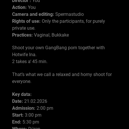
Director :
You
Action:
You
Camera and editing:
Spermastudio
Rights of use:
Only the participants, for purely
private use.
Practices:
Vaginal, Bukkake
Shoot your own GangBang porn together with
Hotwife Ina.
2 takes a‘ 45 min.
That’s what we call a relaxed and horny shoot for
everyone.
Key data:
Date:
21.02.2026
Admission:
2:00 pm
Start:
3:00 pm
End:
5:30 pm
Where:
Düren