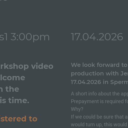
vs1 3:00pm
17.04.2026
orkshop video
We look forward to 
production with Je
elcome
17.04.2026 in Sper
n the
A short info about the a
s time.
Prepayment is required f
Why?
If we could be sure that a
stered to
would turn up, this would