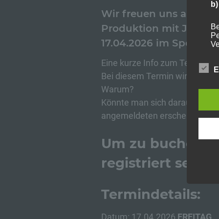
b)
Wir freuen uns auf dei
Be
Produktion mit Jennyf
Pe
17.04.2026 im Spermast
Ve
Eine kurze Info zum Termin.
E
Bei diesem Termin wird Vorka
c
Warum?
Ve
Könnte man sich darauf verlas
au
angemeldeten erscheinen wäre
Zu
Er
An
Um zu buchen m
Ve
ei
registriert sein
Ve
Termindetails:
d)
Ei
Datum: 17.04.2026
FREITAG