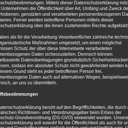
schutzbestimmungen. Mittels dieser Datenschutzerklärung mö
Book your p
 Unternehmen die Öffentlichkeit über Art, Umfang und Zweck de
rhobenen, genutzten und verarbeiteten personenbezogenen Da
now
mieren. Ferner werden betroffene Personen mittels dieser
schutzerklärung über die ihnen zustehenden Rechte aufgeklärt
Not registered yet? Click
aben als für die Verarbeitung Verantwortlicher zahlreiche techn
rganisatorische Maßnahmen umgesetzt, um einen möglichst
Dieser Inhalt ist Mitgliedern
nlosen Schutz der über diese Internetseite verarbeiteten
nenbezogenen Daten sicherzustellen. Dennoch können
netbasierte Datenübertragungen grundsätzlich Sicherheitslücke
isen, sodass ein absoluter Schutz nicht gewährleistet werden k
Overnight s
iesem Grund steht es jeder betroffenen Person frei,
nenbezogene Daten auch auf alternativen Wegen, beispielswe
onisch, an uns zu übermitteln.
Dieser Inhalt ist Mitgliedern
iffsbestimmungen
dom production.
icipate in a 6 vs 1
atenschutzerklärung beruht auf den Begrifflichkeiten, die durch
äischen Richtlinien- und Verordnungsgeber beim Erlass der
schutz-Grundverordnung (DS-GVO) verwendet wurden. Unser
schutzerklärung soll sowohl für die Öffentlichkeit als auch für u
n und Geschäftspartner einfach lesbar und verständlich sein.