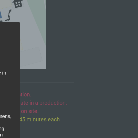
 in
m production.
o participate in a production.
rried out on site.
mens,
f approx. 45 minutes each
ng
en