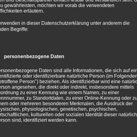
zu gewährleisten, möchten wir vorab die verwendeten
flichkeiten erläutern.
erwenden in dieser Datenschutzerklärung unter anderem die
nden Begriffe:
halten.
 further info.
) personenbezogene Daten
rsonenbezogene Daten sind alle Informationen, die sich auf ei
entifizierte oder identifizierbare natürliche Person (im Folgende
etroffene Person") beziehen. Als identifizierbar wird eine natürli
rson angesehen, die direkt oder indirekt, insbesondere mittels
ordnung zu einer Kennung wie einem Namen, zu einer
nnnummer, zu Standortdaten, zu einer Online-Kennung oder z
nem oder mehreren besonderen Merkmalen, die Ausdruck der
ysischen, physiologischen, genetischen, psychischen,
18.04.2026 
rtschaftlichen, kulturellen oder sozialen Identität dieser natürlic
rson sind, identifiziert werden kann.