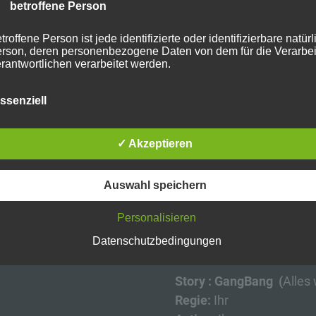
Uhr
 betroffene Person
ne Teilnahme zur
troffene Person ist jede identifizierte oder identifizierbare natür
er Stone am
rson, deren personenbezogene Daten von dem für die Verarbe
udio.
rantwortlichen verarbeitet werden.
Zum 6vs1 Wo
wir diesmal J
ssenziell
sse erhoben.
) Verarbeitung
Spermastudio
rarbeitung ist jeder mit oder ohne Hilfe automatisierter Verfahre
✓ Akzeptieren
sen, das alle
sgeführte Vorgang oder jede solche Vorgangsreihe im
 dieses nicht nötig.
sammenhang mit personenbezogenen Daten wie das Erheben,
Du musst registrier
fassen, die Organisation, das Ordnen, die Speicherung, die
Auswahl speichern
Buchung durchzuf
passung oder Veränderung, das Auslesen, das Abfragen, die
usst Du
rwendung, die Offenlegung durch Übermittlung, Verbreitung od
ne andere Form der Bereitstellung, den Abgleich oder die
Personalisieren
Du zusammen mit b
rknüpfung, die Einschränkung, das Löschen oder die Vernichtu
Datenschutzbedingungen
Teilnehmern ein
6 
 Einschränkung der Verarbeitung
Story : GangBang (
Alles
Regie:
Ihr
nschränkung der Verarbeitung ist die Markierung gespeicherter