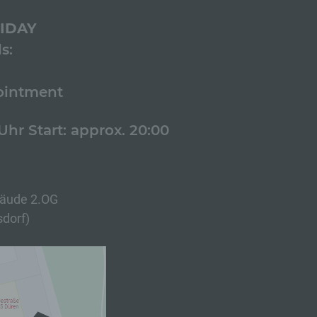
IDAY
s:
ointment
 Uhr Start: approx. 20:00
ebäude 2.OG
dorf)