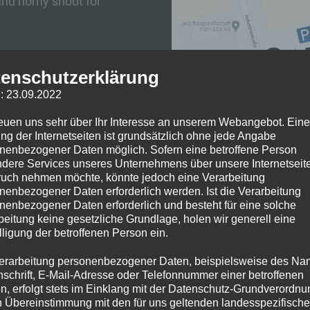
and horny shoot for
enschutzerklärung
: 23.09.2022
reuen uns sehr über Ihr Interesse an unserem Webangebot. Eine
ng der Internetseiten ist grundsätzlich ohne jede Angabe
nenbezogener Daten möglich. Sofern eine betroffene Person
dere Services unseres Unternehmens über unsere Internetseite
uch nehmen möchte, könnte jedoch eine Verarbeitung
nenbezogener Daten erforderlich werden. Ist die Verarbeitung
e 2.OG
nenbezogener Daten erforderlich und besteht für eine solche
This is an without condo
)
beitung keine gesetzliche Grundlage, holen wir generell eine
Registration is required t
lligung der betroffenen Person ein.
An HIV/Syphilis test is ca
erarbeitung personenbezogener Daten, beispielsweise des Na
There will be 2 rounds o
nschrift, E-Mail-Adresse oder Telefonnummer einer betroffenen
n, erfolgt stets im Einklang mit der Datenschutz-Grundverordnu
n Übereinstimmung mit den für uns geltenden landesspezifisch