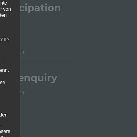
chte
articipation
r von
ten
.
 here
ische
 vorbehalten.
n
ann.
tay enquiry
ise
 vorbehalten.
 den
e
nsere
 Um