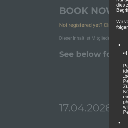
dies 
BOOK NOW
Begrif
Wir v
Not registered yet? Click here
folge
Dieser Inhalt ist Mitgliedern vorbe
See below for all
a
Pe
id
„b
Pe
Zu
Ke
ei
ph
17.04.2026
wi
Pe