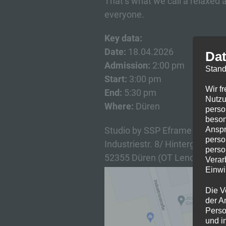
That’s what we call a relaxed 
everyone.
Key data:
Date:
18.04.2026
Dat
Admission:
2:00 pm
Stand
Start:
3:00 pm
Wir f
End:
5:30 pm
Nutzu
Where:
Düren
perso
beson
Anspr
Studio by SSP Eframe
perso
Industriestr. 8/ Hintergebäud
perso
52355 Düren (OT Lendersdorf
Verar
Einwi
Die V
der A
Perso
und i