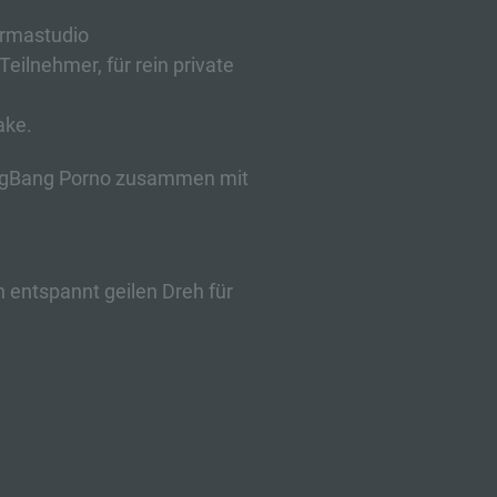
g
rmastudio
Teilnehmer, für rein private
ake.
ngBang Porno zusammen mit
, zu
sen,
 entspannt geilen Dreh für
n in
schen