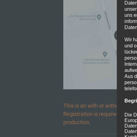
Daten
unser
uns e
infor
Daten
Wir h
und o
lücke
perso
Inter
aufwe
Aus d
perso
telef
Begr
This is an with or without con
Registration is required to part
Die D
Europ
production.
Daten
Daten
Kunde