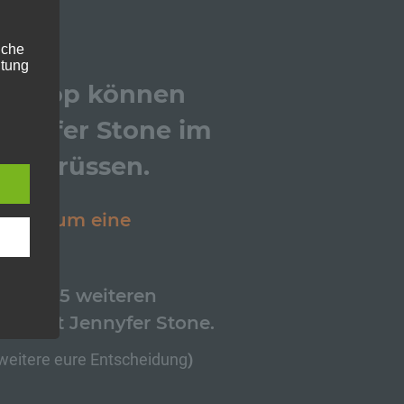
liche
itung
rkshop können
ennyfer Stone im
 begrüssen.
n
 das
t sein um eine
ühren.
er
is zu 5 weiteren
ng.
vs 1
mit Jennyfer Stone.
 weitere eure Entscheidung
)