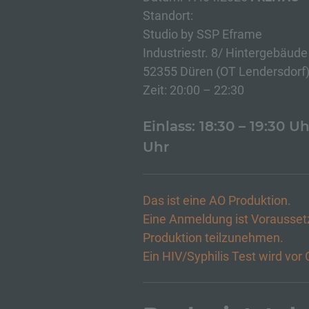
pe
Standort:
ei
Studio by SSP Eframe
Industriestr. 8/ Hintergebäud
e)
52355 Düren (OT Lendersdorf
Zeit: 20:00 – 22:30
Pr
pe
pe
Einlass: 18:30 – 19:30 Uh
pe
be
Uhr
wi
Zu
na
Das ist eine AO Produktion.
Eine Anmeldung ist Vorausset
f
Produktion teilzunehmen.
Ein HIV/Syphilis Test wird vor 
Ps
ei
Hi
be
zu