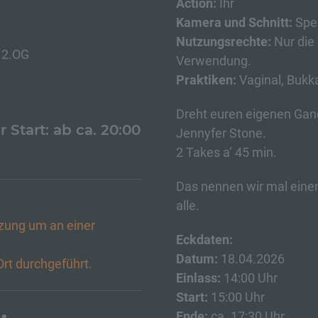
Action:
Ihr
rsonenbezogener Daten mit dem Ziel, ihre künftige Verarbeitun
nzuschränken.
Kamera und Schnitt:
Spe
Nutzungsrechte:
Nur die 
e 2.OG
Verwendung.
 Profiling
)
Praktiken:
Vaginal, Bukk
ofiling ist jede Art der automatisierten Verarbeitung
rsonenbezogener Daten, die darin besteht, dass diese
Dreht euren eigenen Ga
rsonenbezogenen Daten verwendet werden, um bestimmte
r Start: ab ca. 20:00
Jennyfer Stone.
rsönliche Aspekte, die sich auf eine natürliche Person beziehen
werten, insbesondere, um Aspekte bezüglich Arbeitsleistung,
2 Takes a‘ 45 min.
rtschaftlicher Lage, Gesundheit, persönlicher Vorlieben, Interes
verlässigkeit, Verhalten, Aufenthaltsort oder Ortswechsel dieser
Das nennen wir mal einen
türlichen Person zu analysieren oder vorherzusagen.
alle.
zung um an einer
) Pseudonymisierung
Eckdaten:
Datum:
18.04.2026
Ort durchgeführt.
eudonymisierung ist die Verarbeitung personenbezogener Date
ner Weise, auf welche die personenbezogenen Daten ohne
Einlass:
14:00 Uhr
nzuziehung zusätzlicher Informationen nicht mehr einer spezifi
Start:
15:00 Uhr
troffenen Person zugeordnet werden können, sofern diese
sätzlichen Informationen gesondert aufbewahrt werden und
Ende:
ca. 17:30 Uhr