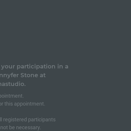
your participation in a
nnyfer Stone at
mastudio.
ppointment.
or this appointment.
ll registered participants
 not be necessary.