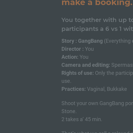
make a booking.
You together with up t
participants a 6 vs 1 wi
Story : GangBang
(Everything 
Director :
You
Action:
You
Camera and editing:
Spermas
Rights of use:
Only the particip
use.
Practices:
Vaginal, Bukkake
Shoot your own GangBang porn
Stone.
2 takes a‘ 45 min.