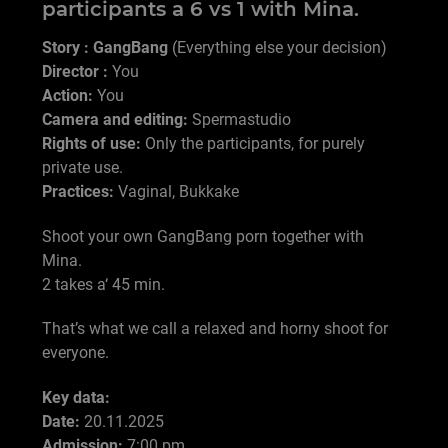
participants a 6 vs 1 with Mina.
Story : GangBang
(Everything else your decision)
Director :
You
Action:
You
Camera and editing:
Spermastudio
Rights of use:
Only the participants, for purely
private use.
Practices:
Vaginal, Bukkake
Shoot your own GangBang porn together with
Mina.
2 takes a‘ 45 min.
That’s what we call a relaxed and horny shoot for
everyone.
Key data:
Date:
20.11.2025
Admission:
7:00 pm