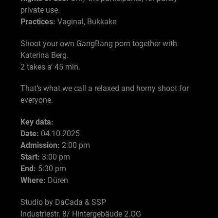
private use.
Practices:
Vaginal, Bukkake
Shoot your own GangBang porn together with
Katerina Berg.
2 takes a‘ 45 min.
That’s what we call a relaxed and horny shoot for
everyone.
Key data:
Date:
04.10.2025
Admission:
2:00 pm
Start:
3:00 pm
End:
5:30 pm
Where:
Düren
Studio by DaCada & SSP
Industriestr. 8/ Hintergebäude 2.OG